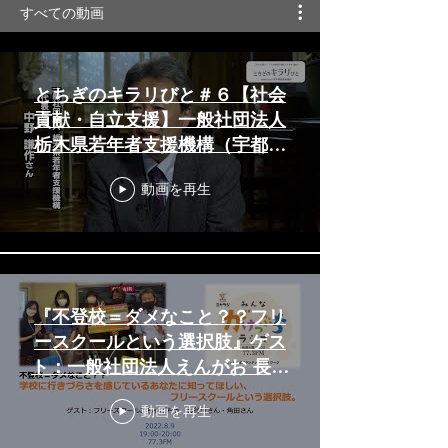
すべての動画
とちぎのキラリびと＃６【社会
貢献・自立支援】一般社団法人
栃木県若年者支援機構（宇都宮
市）
動画を再生
『不登校＝ダメなこと？？フリ
ースクールという選択肢』ゲス
ト：一般社団法人えんがお 長谷
川さん、角田さん 2022/08/09
動画を再生
みんながけっぷちラジオ