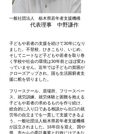
一般社団法人 栃木県若年者支援機構
代表理事 中野謙作
子
どもや若者の支援を続けて30
年になり
ました。不登校、ひきこもり、いじめ、
そしてニートなど子どもや若者を取り巻
く学校や社会の環境は30
年前とほぼ変わ
っていません。近年では子どもの貧困が
クローズアップされ、国も生活困窮者支
援に舵を切りました。
フリースクール、居場所、フリースペー
ス、就労訓練、就労体験と困難を抱える
子どもや若者の求めるものを作り続け、
総合的に入り口である相談から出口の就
労等の自立までを一貫して支援できるよ
う、一般社団法人栃木県若年者支援機構
が設立されました。16年目を迎え、国や
県、市からの委託事業と行政にはできな