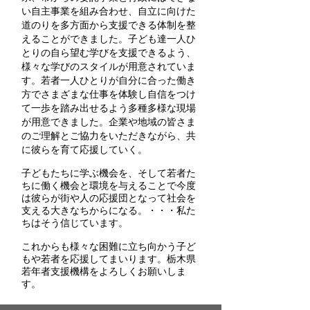
い自主事業を組み合わせ、自立に向けた
道のりを多方面から支援できる体制を整
えることができました。子ども達一人ひ
とりの自ら望む学びを支援できるよう、
様々な学びのスタイルが用意されていま
す。若者一人ひとりが自分に合った働き
方でさまざまな仕事を体験し自信をつけ
て一歩を踏み出せるよう多種多様な現場
が用意できました。企業や地域の皆さま
のご理解とご協力をいただきながら、共
に彼らを育て応援していく。
子どもたちに学ぶ機会を、そして若者た
ちに働く機会と環境を与えることで今度
は彼らが街や人の応援団となって社会を
支える大きなちからになる。・・・私た
ちはそう信じています。
これからも様々な困難に立ち向かう子ど
もや若者を応援してまいります。栃木県
若年者支援機構をよろしくお願いしま
す。