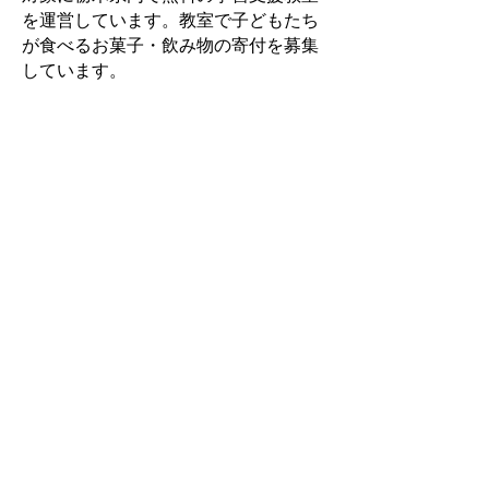
を運営しています。教室で子どもたち
が食べるお菓子・飲み物の寄付を募集
しています。
詳細はこちら
​【講師ボランティア募集】
＼栃木県若年者支援機構
／
​経済的な理由で塾へ行けない子ども達を
対象に学習支援教室を運営しています。
教室で子ども達にお勉強を教えてくれる
講師のボランティアを募集しています。
詳細はこちら
​【寄付でつながる支援の輪】
＼キッズハウス・いろどり／
​昭和こども食堂、夕飯お届け便、子ども
の居場所など様々な活動を皆様の寄付を